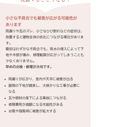
​小さな不具合でも被害が広がる可能性が
あります
雨漏りや瓦のズレ、小さなひび割れなどの症状は、
放置すると建物全体の劣化につながる場合がありま
す。
最初はわずかな不具合でも、雨水の侵入によって下
地や木部が傷み、修理範囲が広がってしまうことも
少なくありません。
​早めの点検・修理が大切です。
雨漏りが広がり、室内や天井に被害が出る
屋根の下地が腐食し、大掛かりな工事が必要に
なる
瓦や部材の落下による事故につながる
修理費用が高額になる可能性がある
台風や強風時に被害が拡大する