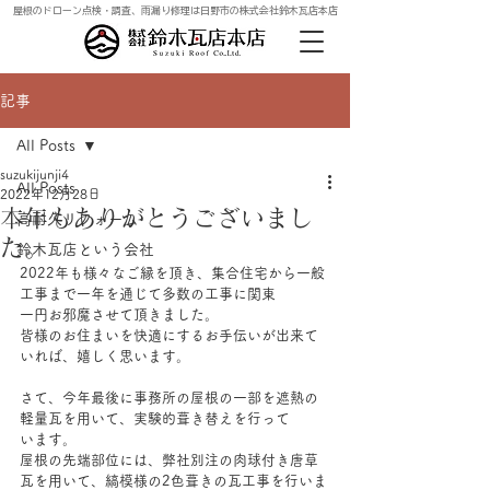
屋根のドローン点検・調査、雨漏り修理は日野市の株式会社鈴木瓦店本店
記事
All Posts
suzukijunji4
All Posts
2022年12月28日
本年もありがとうございまし
高耐久リフォーム
た。
鈴木瓦店という会社
2022年も様々なご縁を頂き、集合住宅から一般
工事まで一年を通じて多数の工事に関東
一円お邪魔させて頂きました。
皆様のお住まいを快適にするお手伝いが出来て
いれば、嬉しく思います。
さて、今年最後に事務所の屋根の一部を遮熱の
軽量瓦を用いて、実験的葺き替えを行って
います。
屋根の先端部位には、弊社別注の肉球付き唐草
瓦を用いて、縞模様の2色葺きの瓦工事を行いま