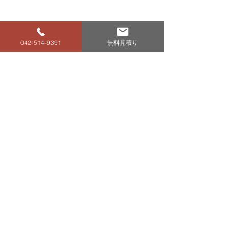
2023年も皆様のお役に立てる、ちょっと嬉しい
042-514-9391
無料見積り
屋根工事を目指して精進いたします。
すべて表示
最新記事