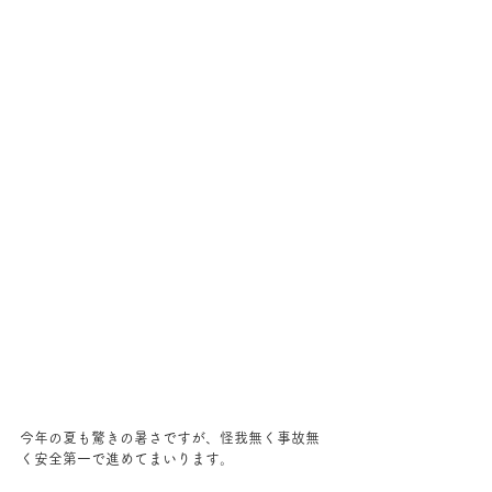
今年の夏も驚きの暑さですが、怪我無く事故無
く安全第一で進めてまいります。