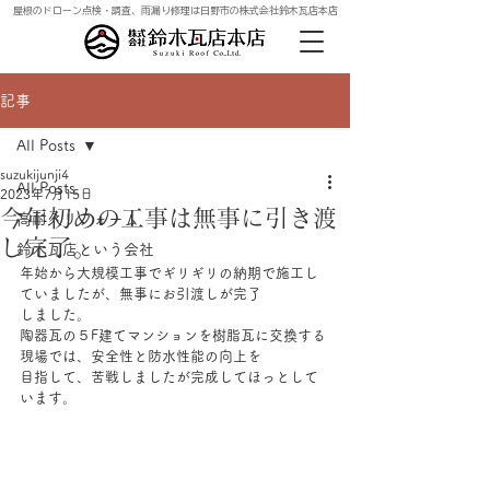
屋根のドローン点検・調査、雨漏り修理は日野市の株式会社鈴木瓦店本店
記事
All Posts
suzukijunji4
All Posts
2023年7月15日
今年初めの工事は無事に引き渡
高耐久リフォーム
し完了。
鈴木瓦店という会社
年始から大規模工事でギリギリの納期で施工し
ていましたが、無事にお引渡しが完了
しました。
陶器瓦の５F建てマンションを樹脂瓦に交換する
現場では、安全性と防水性能の向上を
目指して、苦戦しましたが完成してほっとして
います。