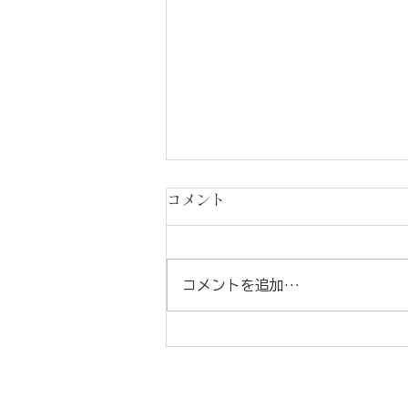
コメント
コメントを追加…
ドローン点検と屋根診断
ホーム
屋根の修理