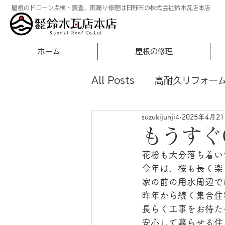
屋根のドローン点検・調査、雨漏り修理は日野市の株式会社鈴木瓦店本店
ホーム
屋根の修理
All Posts
高耐久リフォー
suzukijunji4
2025年4月2
もうすぐ
花粉も大分落ち着い
今年は、桜も長く楽
家の前の用水周辺で
昨年から続く集合住
長らく工事をお待た
安心して暮らせる住